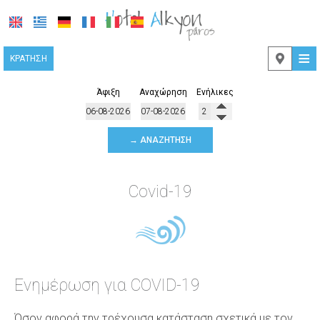
≡
ΚΡΆΤΗΣΗ
Άφιξη
Αναχώρηση
Ενήλικες
ΤΟΠΟΘΕΣΊΑ
→ ΑΝΑΖΉΤΗΣΗ
ΔΙΑΜΟΝΉ
ΠΑΡΟΧΈΣ
Covid-19
ΦΩΤΟΓΡΑΦΊΕΣ
ΕΠΙΚΟΙΝΩΝΊΑ
Ενημέρωση για COVID-19
Όσον αφορά την τρέχουσα κατάσταση σχετικά με τον