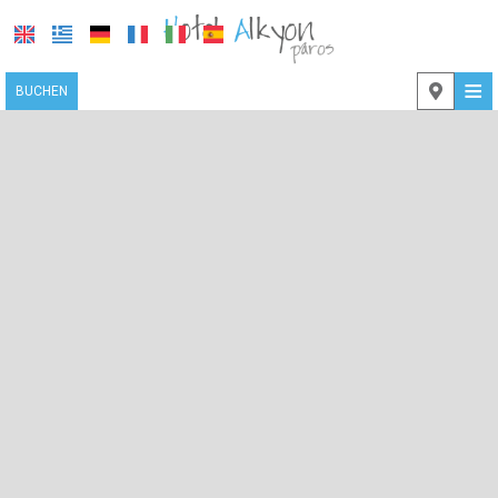
≡
BUCHEN
STARTSEITE
STANDORT
UNTERKUNFT
EINRICHTUNGEN
FOTOGALLERIE
KONTAKT