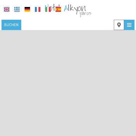
≡
BUCHEN
STARTSEITE
STANDORT
UNTERKUNFT
EINRICHTUNGEN
FOTOGALLERIE
KONTAKT