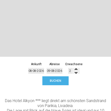
Ankunft
Abreise
Erwachsene
BUCHEN
Das Hotel Alkyon *** liegt direkt am schönsten Sandstrand
von Parikia, Livadeia.
Die Lage mit Blick auf die blaue Ägäis ist ideal und nur 10