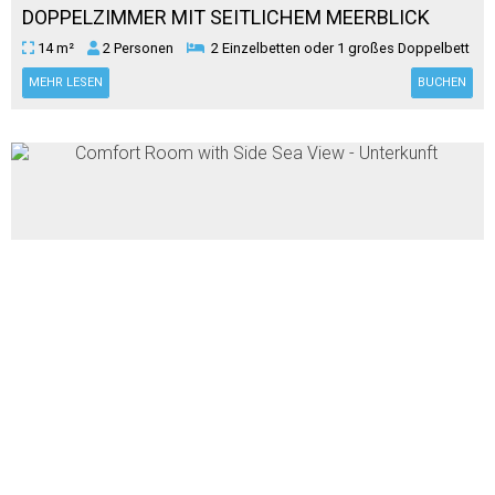
DOPPELZIMMER MIT SEITLICHEM MEERBLICK
14 m²
2 Personen
2 Einzelbetten oder 1 großes Doppelbett
MEHR LESEN
BUCHEN
COMFORT ROOM WITH SIDE SEA VIEW
17 m²
3 Personen
1 großes Doppelbett & 1 Einzelbett oder
3 Einzelbetten.
MEHR LESEN
BUCHEN